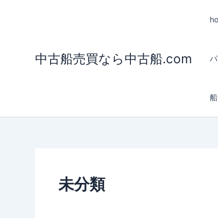
内
容
h
を
ス
中古船売買なら中古船.com
キ
パ
ッ
プ
船
未分類