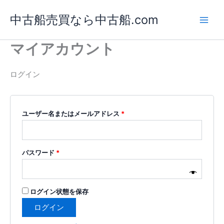
内
必
必
Main
中古船売買なら中古船.com
容
須
須
Men
を
ス
マイアカウント
キ
ッ
ログイン
プ
ユーザー名またはメールアドレス
*
パスワード
*
ログイン状態を保存
ログイン