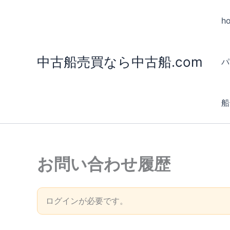
内
容
h
を
ス
中古船売買なら中古船.com
キ
パ
ッ
プ
船
お問い合わせ履歴
ログインが必要です。