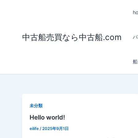
内
容
h
を
ス
中古船売買なら中古船.com
キ
パ
ッ
プ
船
未分類
Hello world!
eilife
/
2025年9月1日